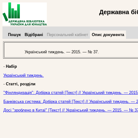
Державна бі
Пошук
Відібрані
Персональний кабінет
Опис документа
Український тиждень. — 2015. — № 37.
-
Набір
Український тиждень.
-
Статті, розділи
"Фінляндизація": Добірка статей [Текст] // Український тиждень. — 201
Банківська система: Добірка статей [Текст] // Український тиждень. —
Досі "зроблено в Китаї" [Текст] // Український тиждень. — 2015. — № 3