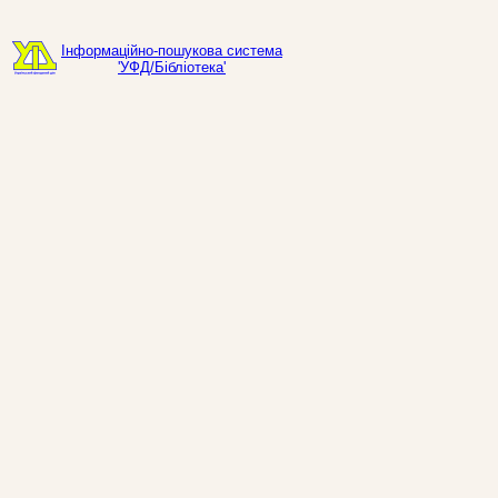
Інформаційно-пошукова система
'УФД/Бібліотека'