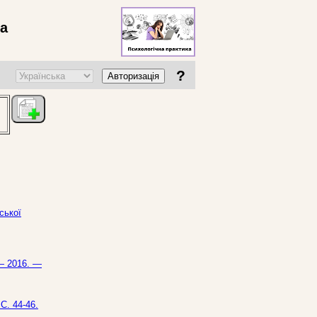
ва
?
Авторизація
ської
 — 2016. —
С. 44-46.