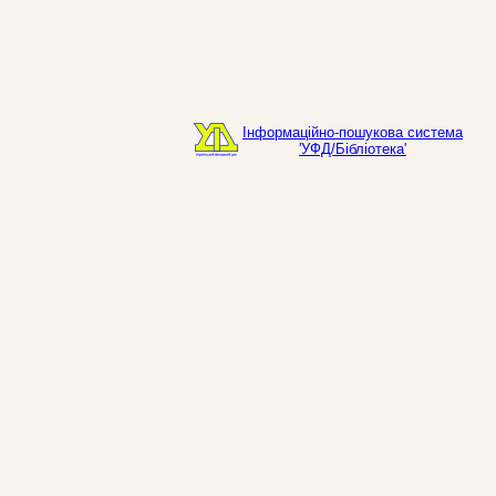
Інформаційно-пошукова система
'УФД/Бібліотека'