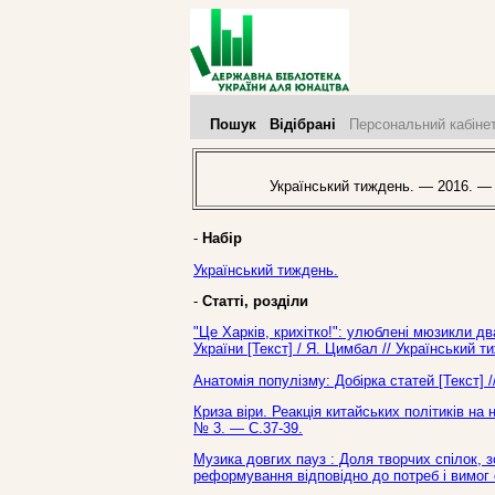
Пошук
Відібрані
Персональний кабіне
Український тиждень. — 2016. —
-
Набір
Український тиждень.
-
Статті, розділи
"Це Харків, крихітко!": улюблені мюзикли д
України [Текст] / Я. Цимбал // Український 
Анатомія популізму: Добірка статей [Текст] 
Криза віри. Реакція китайських політиків на 
№ 3. — С.37-39.
Музика довгих пауз : Доля творчих спілок, з
реформування відповідно до потреб і вимог с