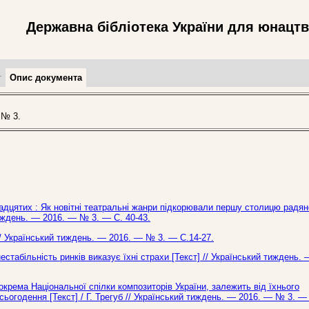
Державна бібліотека України для юнацт
т
Опис документа
 № 3.
вадцятих : Як новітні театральні жанри підкорювали першу столицю радян
тиждень. — 2016. — № 3. — С. 40-43.
// Український тиждень. — 2016. — № 3. — С.14-27.
нестабільність ринків виказує їхні страхи [Текст] // Український тиждень.
окрема Національної спілки композиторів України, залежить від їхнього
ьогодення [Текст] / Г. Трегуб // Український тиждень. — 2016. — № 3. — 