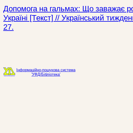
Допомога на гальмах: Що заважає ро
Україні [Текст] // Український тижд
27.
Інформаційно-пошукова система
'УФД/Бібліотека'