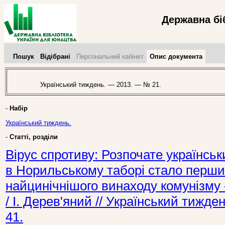
Державна бі
Пошук
Відібрані
Персональний кабінет
Опис документа
Український тиждень. — 2013. — № 21.
-
Набір
Український тиждень.
-
Статті, розділи
Вірус спротиву: Розпочате українсь
в Норильському таборі стало перши
найцинічнішого винаходу комунізму 
/ І. Дерев'яний // Український тижд
41.