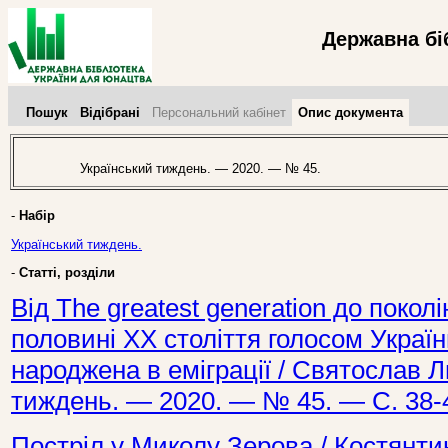
Державна бі
Пошук
Відібрані
Персональний кабінет
Опис документа
Український тиждень. — 2020. — № 45.
-
Набір
Український тиждень.
-
Статті, розділи
Від The greatest generation до поколі
половині ХХ століття голосом Україн
народжена в еміграції / Святослав Л
тиждень. — 2020. — № 45. — С. 38-
Постріл у Миколу Зерова / Костянти