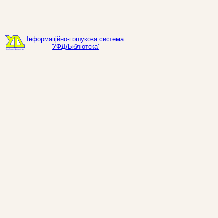
Інформаційно-пошукова система
'УФД/Бібліотека'