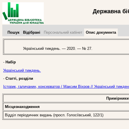
Державна бі
Пошук
Відібрані
Персональний кабінет
Опис документа
Український тиждень. — 2020. — № 27.
-
Набір
Український тиждень.
-
Статті, розділи
Історик, галичанин, консерватор / Максим Віхров // Український тижде
Примірники
Місцезнаходження
Відділ періодичних видань (просп. Голосіївський, 122/1)