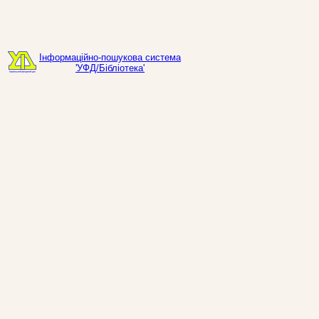
Інформаційно-пошукова система
'УФД/Бібліотека'