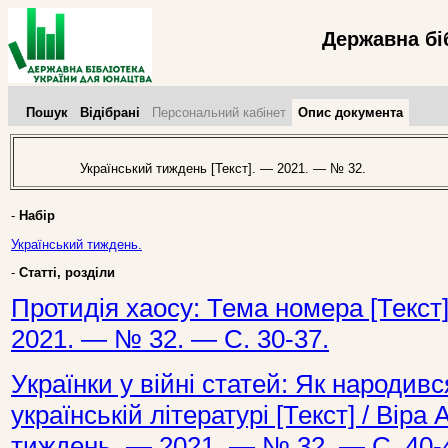
Державна бі
Пошук
Відібрані
Персональний кабінет
Опис документа
Український тиждень [Текст]. — 2021. — № 32.
-
Набір
Український тиждень.
-
Статті, розділи
Протидія хаосу: Тема номера [Текст]
2021. — № 32. — С. 30-37.
Українки у війні статей: Як народивс
українській літературі [Текст] / Віра 
тиждень. — 2021. — № 32. — С. 40-