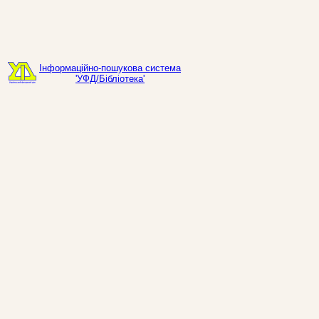
Інформаційно-пошукова система
'УФД/Бібліотека'