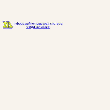
Інформаційно-пошукова система
'УФД/Бібліотека'