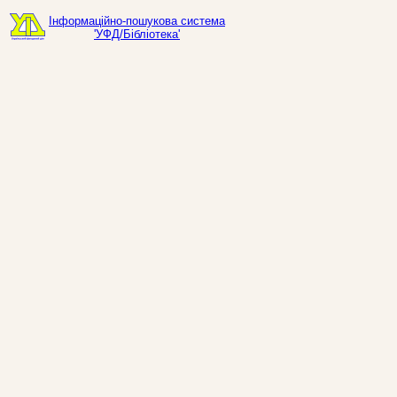
Інформаційно-пошукова система
'УФД/Бібліотека'