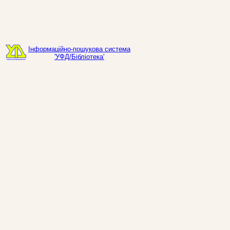
Інформаційно-пошукова система
'УФД/Бібліотека'