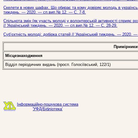
Скелети в нових шафах. Що обирає та кому довіряє молодь в українсько
тиждень. — 2020. — сп.вип.№ 12. — С. 7-8.
Спільнота змін (як участь молоді у волонтерській активності сприяє роз
// Український тиждень. — 2020. — сп.вип.№ 12. — С. 28-29.
Суб‘єктність молоді: добірка статей // Український тиждень. — 2020. —
Примірники
Місцезнаходження
Відділ періодичних видань (просп. Голосіївський, 122/1)
Інформаційно-пошукова система
'УФД/Бібліотека'