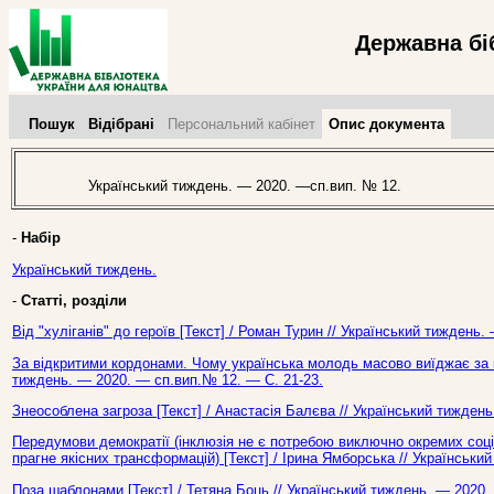
Державна бі
Пошук
Відібрані
Персональний кабінет
Опис документа
Український тиждень. — 2020. —сп.вип. № 12.
-
Набір
Український тиждень.
-
Статті, розділи
Від "хуліганів" до героїв [Текст] / Роман Турин // Український тиждень
За відкритими кордонами. Чому українська молодь масово виїджає за ко
тиждень. — 2020. — сп.вип.№ 12. — С. 21-23.
Знеособлена загроза [Текст] / Анастасія Балєва // Український тижден
Передумови демократії (інклюзія не є потребою виключно окремих соці
прагне якісних трансформацій) [Текст] / Ірина Ямборська // Українськи
Поза шаблонами [Текст] / Тетяна Боць // Український тиждень. — 2020.