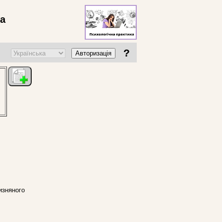
ва
?
Авторизація
изняного