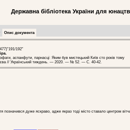
Державна бібліотека України для юнацт
т
Опис документа
(477)"191/192"
іра.
аги, аспанфути, парнасці: Яким був мистецький Київ сто років тому
еєва // Український тиждень. — 2020. — № 52. — С. 40-42.
ття позначився дуже яскраво, адже якраз тоді місто ставало центром вітч