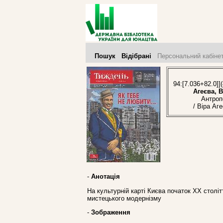
Пошук
Відібрані
Персональний кабіне
94:[7.036+82.0]]
Агеєва, В
Антропоф
/ Віра Аг
-
Анотація
На культурній карті Києва початок ХХ столі
мистецького модернізму
-
Зображення