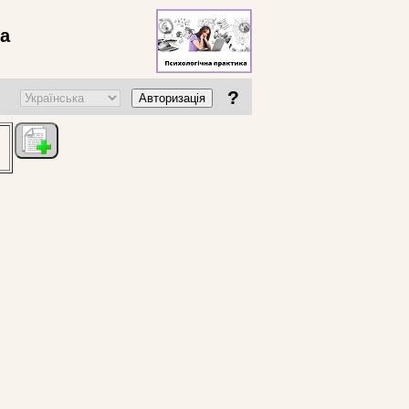
ва
?
Авторизація