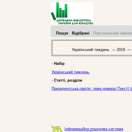
Пошук
Відібрані
Персональний кабіне
Український тиждень. — 2019. —
-
Набір
Український тиждень.
-
Статті, розділи
Президентська партія: тема номера [Текст] 
Інформаційно-пошукова система