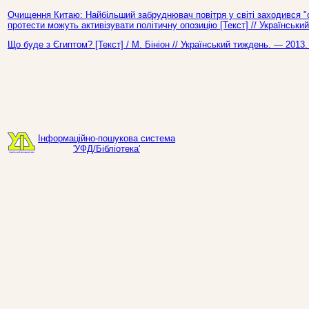
Очищення Китаю: Найбільший забруднювач повітря у світі заходився "
протести можуть активізувати політичну опозицію [Текст] // Українськ
Що буде з Єгиптом? [Текст] / М. Бініон // Український тиждень. — 2013
Інформаційно-пошукова система
'УФД/Бібліотека'