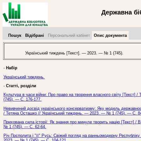
Державна бі
Пошук
Відібрані
Персональний кабінет
Опис документа
Український тиждень [Текст]. — 2023. — № 1 (745).
-
Набір
Український тиждень.
-
Статті, розділи
Культура в часи війни: Про право на творення власного світу [Текст] 
(745). — С. 176-177.
Невивчений досвід українського консерватизму: Яку модель державнос
/ Тетяна Осташко // Український тиждень. — 2023. — № 1 (745). — С. 8
Прихована сила історії: Як знання про минуле творить націю [Текст] /
№ 1 (745). — С. 62-64.
Річ Посполита і "її" Русь: Свіжий погляд на ранньомодерну Республіку 
2023. — № 1 (745). — С. 104-121.