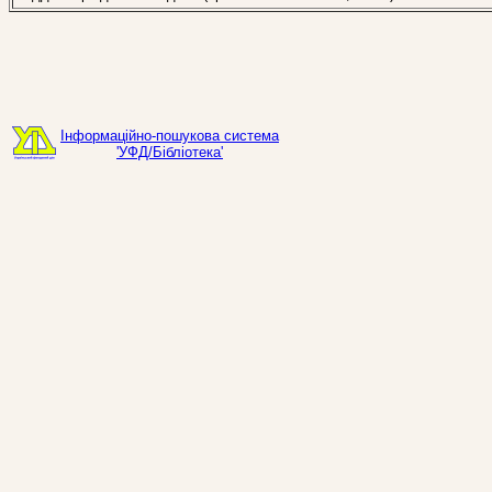
Інформаційно-пошукова система
'УФД/Бібліотека'