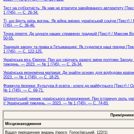
Тест на суб'єктність: Як нам не втратити завойованого авторитету [Те
1 (745). — С. 26-34.
Ті, що йдуть крізь вогонь: Як війна змінює український соціум [Текст]
(745). — С. 36-46.
Точка опертя: Де шукати наших справжніх традицій [Текст] / Максим Ві
50-55.
Традиція закону та права в Гетьманщині: Як судилися наші предки [Те
1 (745). — С. 122-125.
Українська вісь Європи: Про що свідчать разючі зміни політики Заходу 
тиждень. — 2023. — № 1 (745). — С. 26-34.
Українська економічна матриця: Де знайти основу для відбудови країни
2023. — № 1 (745). — С. 18-25.
Формула безпеки: Культура й освіта - ключі до майбутнього [Текст] / 
№ 1 (745). — С. 69-71.
Шляхетський чинник українського відродження: Про історичну роль укра
// Український тиждень. — 2023. — № 1 (745). — С. 74-83.
Примірники
Місцезнаходження
Відділ періодичних видань (просп. Голосіївський, 122/1)