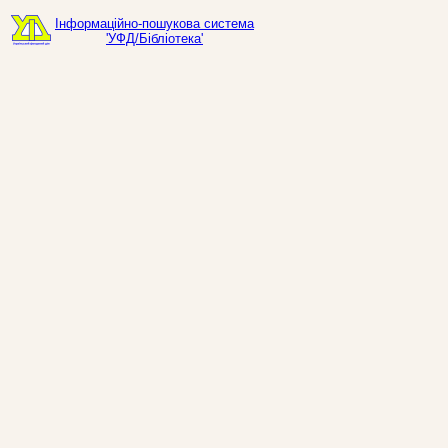
Інформаційно-пошукова система
'УФД/Бібліотека'