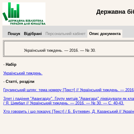
Державна бі
Пошук
Відібрані
Персональний кабінет
Опис документа
Український тиждень. — 2016. — № 30.
-
Набір
Український тиждень.
-
Статті, розділи
Грузинський шлях: тема номеру [Текст] // Український тиждень. — 2016
Злет і падіння "Авангарду". Групу митців "Авангард" ліквідували як кла
/ Я. Цимбал // Український тиждень. — 2016. — № 30. — С. 40-43.
Хто говорить і що показує [Текст] / Б. Буткевич, Д. Казанський // Укр