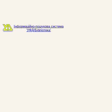
Інформаційно-пошукова система
'УФД/Бібліотека'