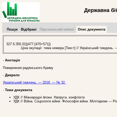
Державна бі
Пошук
Відібрані
Персональний кабінет
Опис документа
327.5:355.01](477:[470+571])
Ціна окупації: тема номера [Текст] // Український тиждень. 
-
Анотація
Повернення радянського Криму
-
Джерело
Український тиждень. — 2018. — № 32.
-
Теми документа
УДК // Міжнародні блоки. Напруга, конфлікти
УДК // Війна. Соціологія війни. Філософія війни. Мілітаризм — Р