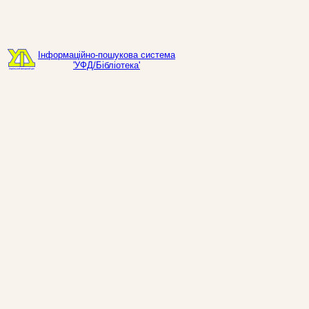
Інформаційно-пошукова система
'УФД/Бібліотека'