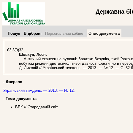
Державна бі
Пошук
Відібрані
Персональний кабінет
Опис документа
63.3(0)32
Шовкун, Леся.
Античний скансен на вулкані: Завдяки Везувію, який "закон
побутом римлян двотисячолітньої давності фактично в первозд
Д. Лиховій // Український тиждень. — 2013. — № 12. — С. 62-6
-
Джерело
Український тиждень. — 2013. — № 12.
-
Теми документа
ББК // Стародавній світ