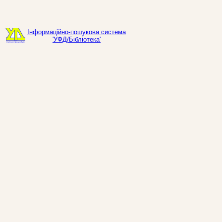
Інформаційно-пошукова система
'УФД/Бібліотека'