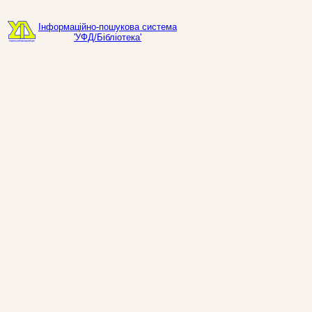
Інформаційно-пошукова система
'УФД/Бібліотека'