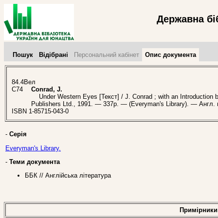
Державна бі
Пошук
Відібрані
Персональний кабінет
Опис документа
84.4Вел
C74
Conrad, J.
Under Western Eyes [Текст] / J. Conrad ; with an Introduction 
Publishers Ltd., 1991. — 337p. — (Everyman's Library). — Англ.
ISBN 1-85715-043-0
-
Серія
Everyman's Library.
-
Теми документа
ББК // Англійська література
Примірники