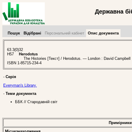
Державна бі
Пошук
Відібрані
Персональний кабінет
Опис документа
63.3(0)32
H57
Herodotus
The Histories [Текст] / Herodotus. — London : David Campbell P
ISBN 1-85715-234-4
-
Серія
Everyman's Library.
-
Теми документа
ББК // Стародавній світ
Примірники
Місцезнаходження