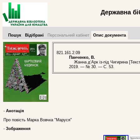
Державна бі
Пошук
Відібрані
Персональний кабінет
Опис документа
821.161.2.09
Панченко, В.
Жанна д‘Арк із-під Чигирина [Текст]
2019. — № 30. — С. 53.
-
Анотація
Про повість Марка Вовчка "Маруся"
-
Зображення