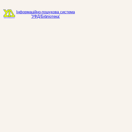
Інформаційно-пошукова система
'УФД/Бібліотека'