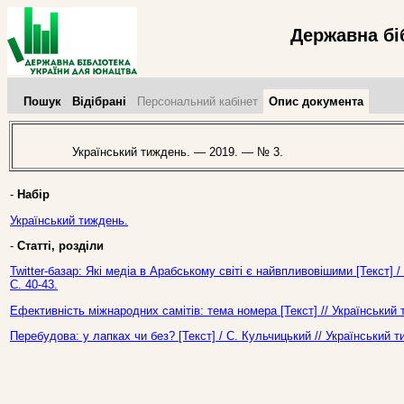
Державна бі
Пошук
Відібрані
Персональний кабінет
Опис документа
Український тиждень. — 2019. — № 3.
-
Набір
Український тиждень.
-
Статті, розділи
Twitter-базар: Які медіа в Арабському світі є найвпливовішими [Текст]
С. 40-43.
Ефективність міжнародних самітів: тема номера [Текст] // Український
Перебудова: у лапках чи без? [Текст] / С. Кульчицький // Український 