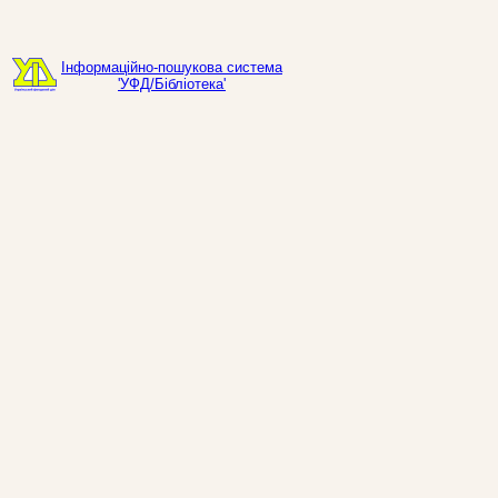
Інформаційно-пошукова система
'УФД/Бібліотека'