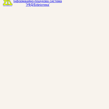
Інформаційно-пошукова система
'УФД/Бібліотека'