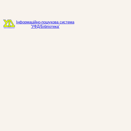
Інформаційно-пошукова система
'УФД/Бібліотека'