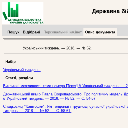
Державна бі
Пошук
Відібрані
Персональний кабінет
Опис документа
Український тиждень. — 2018. — № 52.
-
Набір
Український тиждень.
-
Статті, розділи
Виклики і можливості: тема номера [Текст] // Український тиждень. — 
Державницький вимір Павла Скоропадського: Про політичну модель Дру
// Український тиждень. — 2018. — № 52. — С. 54-57.
Спадкоємці "Капітошки": Які тенденції і труднощі сучасної української а
тиждень. — 2018. — № 52. — С. 58-61.