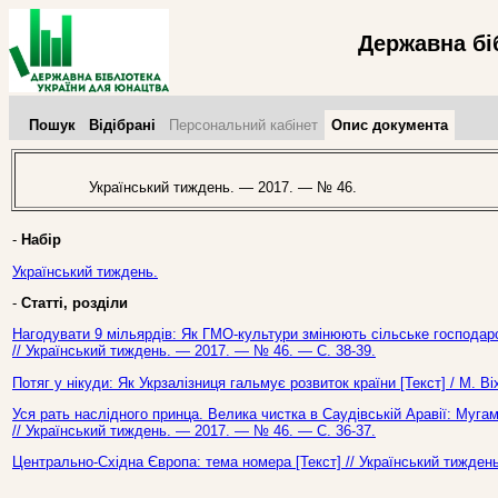
Державна бі
Пошук
Відібрані
Персональний кабінет
Опис документа
Український тиждень. — 2017. — № 46.
-
Набір
Український тиждень.
-
Статті, розділи
Нагодувати 9 мільярдів: Як ГМО-культури змінюють сільське господарс
// Український тиждень. — 2017. — № 46. — С. 38-39.
Потяг у нікуди: Як Укрзалізниця гальмує розвиток країни [Текст] / М. В
Уся рать наслідного принца. Велика чистка в Саудівській Аравії: Муга
// Український тиждень. — 2017. — № 46. — С. 36-37.
Центрально-Східна Європа: тема номера [Текст] // Український тижден