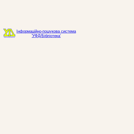
Інформаційно-пошукова система
'УФД/Бібліотека'