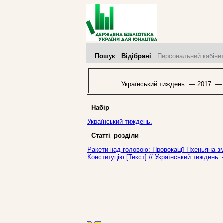
Пошук
Відібрані
Персональний кабіне
Український тиждень. — 2017. —
-
Набір
Український тиждень.
-
Статті, розділи
Ракети над головою: Провокації Пхеньяна зм
Конституцію [Текст] // Український тиждень