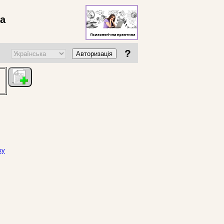
ва
?
Авторизація
ку