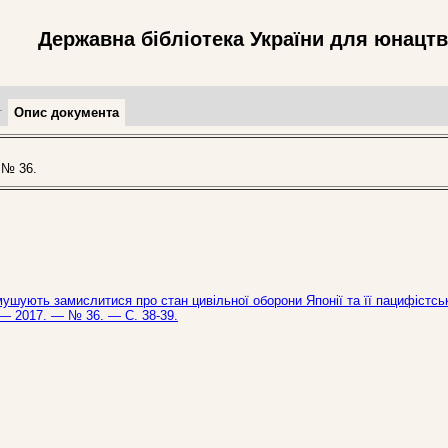
Державна бібліотека України для юнацт
т
Опис документа
 № 36.
ушують замислитися про стан цивільної оборони Японії та її пацифістсь
. — 2017. — № 36. — С. 38-39.