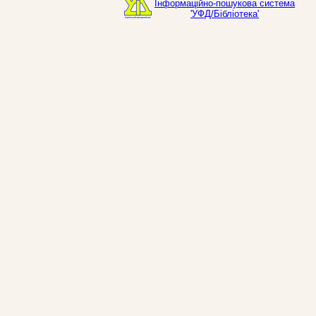
Інформаційно-пошукова система
'УФД/Бібліотека'