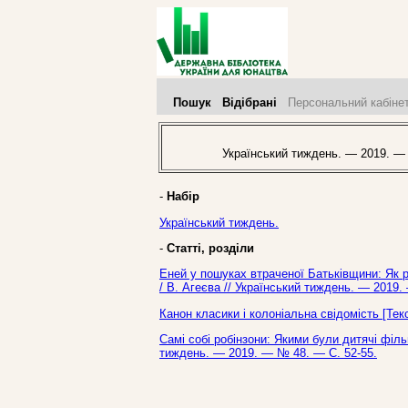
Пошук
Відібрані
Персональний кабіне
Український тиждень. — 2019. —
-
Набір
Український тиждень.
-
Статті, розділи
Еней у пошуках втраченої Батьківщини: Як р
/ В. Агеєва // Український тиждень. — 2019.
Канон класики і колоніальна свідомість [Тек
Самі собі робінзони: Якими були дитячі філь
тиждень. — 2019. — № 48. — С. 52-55.