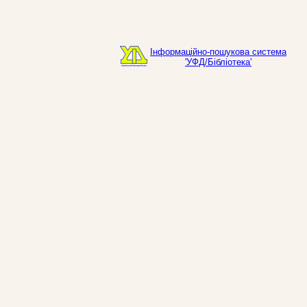
Інформаційно-пошукова система
'УФД/Бібліотека'