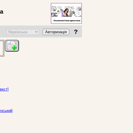
ва
?
Авторизація
екст]
їнський