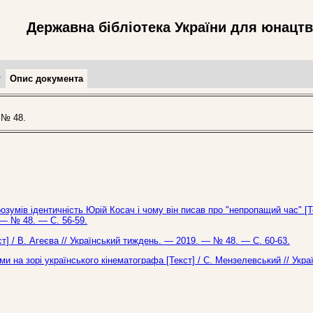
Державна бібліотека України для юнацт
т
Опис документа
 № 48.
озумів ідентичність Юрій Косач і чому він писав про "непропащий час" [Т
 — № 48. — С. 56-59.
ст] / В. Агеєва // Український тиждень. — 2019. — № 48. — С. 60-63.
ми на зорі українського кінематографа [Текст] / С. Мензелевський // Укра