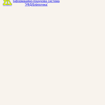
Інформаційно-пошукова система
'УФД/Бібліотека'