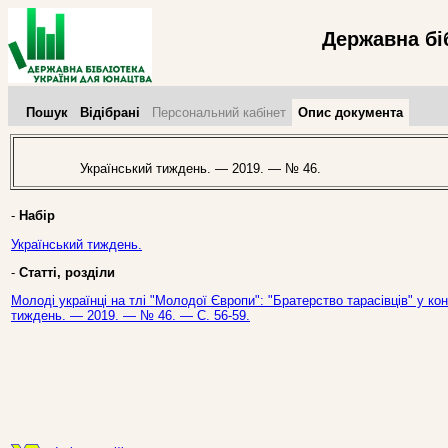
Державна бі
Пошук
Відібрані
Персональний кабінет
Опис документа
Український тиждень. — 2019. — № 46.
-
Набір
Український тиждень.
-
Статті, розділи
Молоді українці на тлі "Молодої Європи": "Братерство тарасівців" у конт
тиждень. — 2019. — № 46. — С. 56-59.