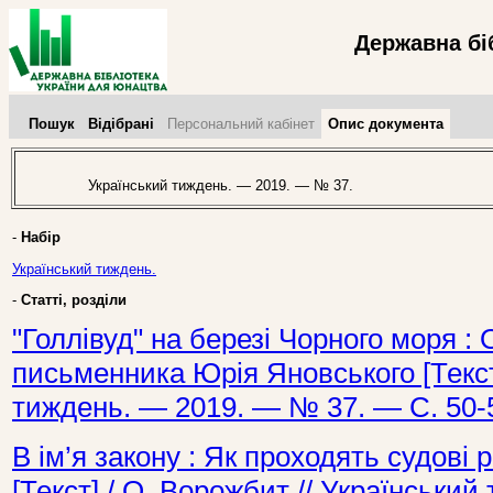
Державна бі
Пошук
Відібрані
Персональний кабінет
Опис документа
Український тиждень. — 2019. — № 37.
-
Набір
Український тиждень.
-
Статті, розділи
"Голлівуд" на березі Чорного моря : 
письменника Юрія Яновського [Текст]
тиждень. — 2019. — № 37. — С. 50-
В ім’я закону : Як проходять судові 
[Текст] / О. Ворожбит // Українськи