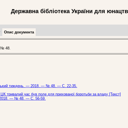
Державна бібліотека України для юнацт
т
Опис документа
 № 48.
нський тиждень. — 2018. — № 48. — С. 22-35.
 ЦК тривалий час був поле для прихованої боротьби за владу [Текст]
 2018. — № 48. — С. 56-59.