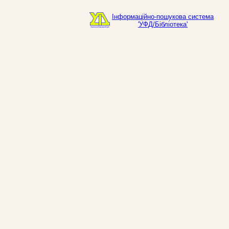
Інформаційно-пошукова система
'УФД/Бібліотека'