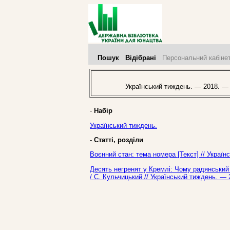
Пошук
Відібрані
Персональний кабіне
Український тиждень. — 2018. —
-
Набір
Український тиждень.
-
Статті, розділи
Воєнний стан: тема номера [Текст] // Украї
Десять негренят у Кремлі: Чому радянський
/ С. Кульчицький // Український тиждень. —