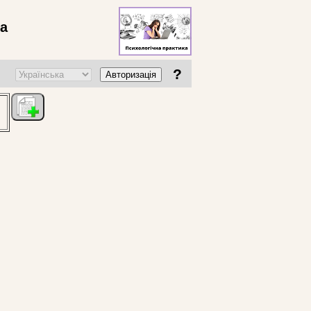
ва
?
Авторизація