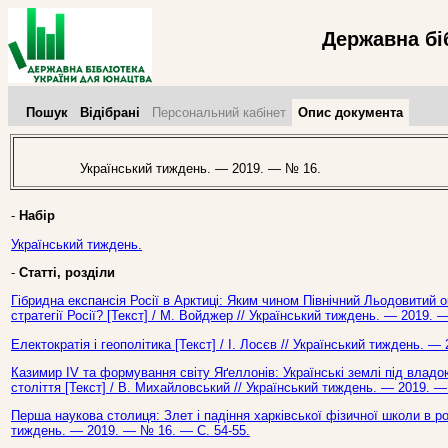
Державна бі
Пошук
Відібрані
Персональний кабінет
Опис документа
Український тиждень. — 2019. — № 16.
-
Набір
Український тиждень.
-
Статті, розділи
Гібридна експансія Росії в Арктиці: Яким чином Північний Льодовитий о
стратегії Росії? [Текст] / М. Войджер // Український тиждень. — 2019. 
Електократія і геополітика [Текст] / І. Лосєв // Український тиждень. —
Казимир ІV та формування світу Яґеллонів: Українські землі під владо
століття [Текст] / В. Михайловський // Український тиждень. — 2019. —
Перша наукова столиця: Злет і падіння харківської фізичної школи в рок
тиждень. — 2019. — № 16. — С. 54-55.