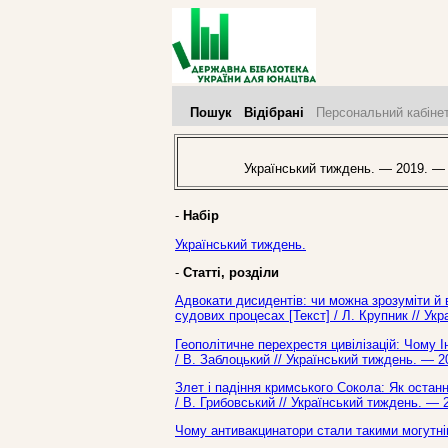
Пошук
Відібрані
Персональний кабіне
Український тиждень. — 2019. —
-
Набір
Український тиждень.
-
Статті, розділи
Адвокати дисидентів: чи можна зрозуміти й
судових процесах [Текст] / Л. Крупник // Ук
Геополітичне перехрестя цивілізацій: Чому І
/ В. Заблоцький // Український тиждень. — 
Злет і падіння кримського Сокола: Як останн
/ В. Грибовський // Український тиждень. — 
Чому антивакцинатори стали такими могутнім