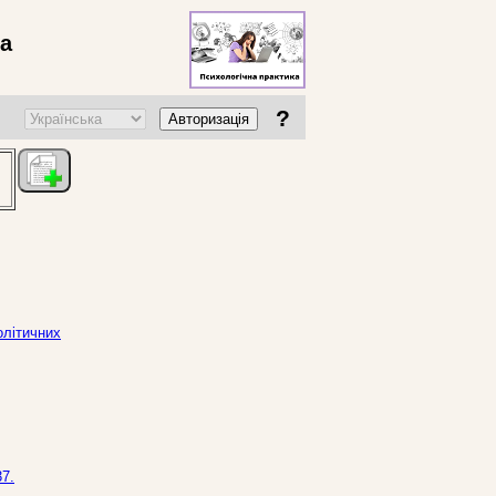
ва
?
Авторизація
олітичних
37.