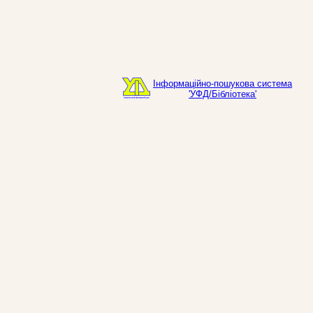
Інформаційно-пошукова система
'УФД/Бібліотека'