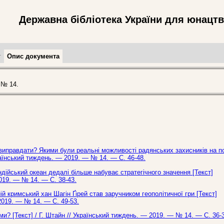
Державна бібліотека України для юнацт
т
Опис документа
 № 14.
 виправдати? Якими були реальні можливості радянських захисників на п
раїнський тиждень. — 2019. — № 14. — С. 46-48.
ндійський океан дедалі більше набуває стратегічного значення [Текст]
2019. — № 14. — С. 38-43.
ій кримський хан Шагін Ґірей став заручником геополітичної гри [Текст]
2019. — № 14. — С. 49-53.
и? [Текст] / Г. Штайн // Український тиждень. — 2019. — № 14. — С. 36-