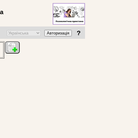
ва
?
Авторизація