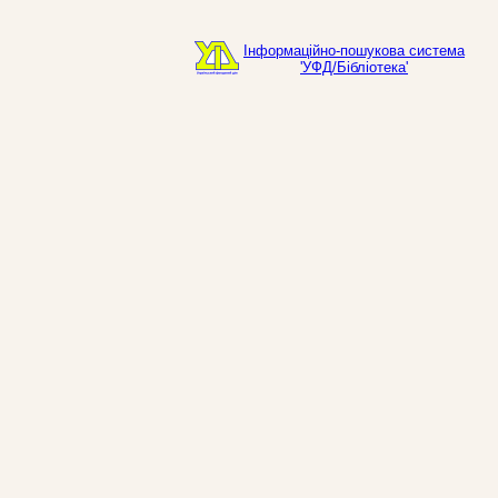
Інформаційно-пошукова система
'УФД/Бібліотека'