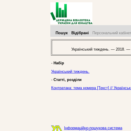
Пошук
Відібрані
Персональний кабіне
Український тиждень. — 2018. —
-
Набір
Український тиждень.
-
Статті, розділи
Контратака: тема номера [Текст] // Українс
Інформаційно-пошукова система