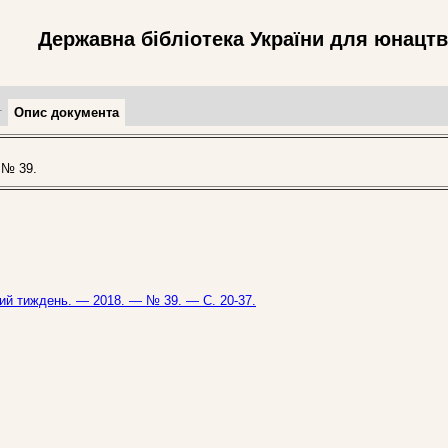
Державна бібліотека України для юнацт
т
Опис документа
 № 39.
ький тиждень. — 2018. — № 39. — С. 20-37.