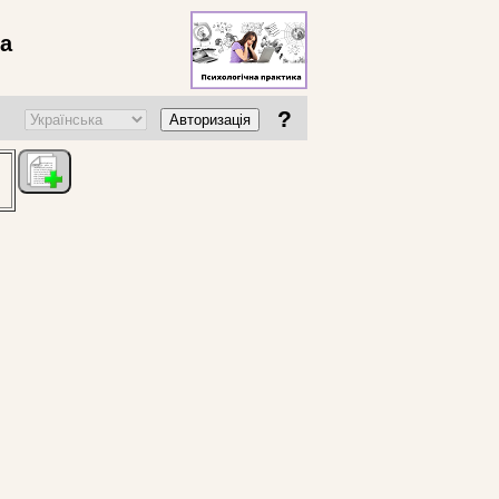
ва
?
Авторизація