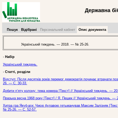
Державна бі
Пошук
Відібрані
Персональний кабінет
Опис документа
Український тиждень. — 2018. — № 25-26.
-
Набір
Український тиждень.
-
Статті, розділи
Відступ: Після десятків років перемог демократія починає втрачати поз
26. — С. 30-33.
Добити п‘яту колону: тема номера [Текст] // Український тиждень. — 2
Празька весна 1968 року [Текст] / Я. Пешек // Український тиждень. — 
Хитра гра Якуб-аги: Чиєю булавою гетьманував Максим Залізняк [Текст
№ 25-26. — С. 52-57.