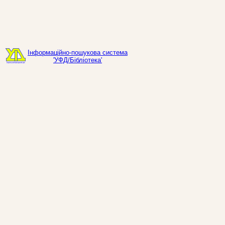
Інформаційно-пошукова система
'УФД/Бібліотека'