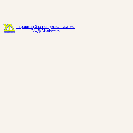
Інформаційно-пошукова система
'УФД/Бібліотека'