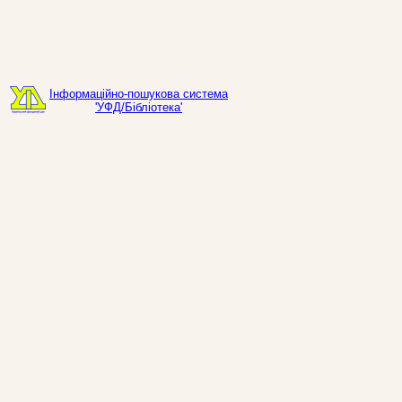
Інформаційно-пошукова система
'УФД/Бібліотека'