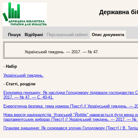
Державна бі
Пошук
Відібрані
Персональний кабінет
Опис документа
Український тиждень. — 2017. — № 47.
-
Набір
Український тиждень.
-
Статті, розділи
Економіка геноциду: Як наслідки Голодомору підірвали господарство СР
2017. — № 47. — С. 40-41.
Енергетична безпека: тема номера [Текст] // Український тиждень. — 2
Нова версія націоналістів: Угорський "Йоббік" намагається бути менш 
парламентських виборах [Текст] // Український тиждень. — 2017. — № 
Планове знищення: Як скоювався злочин Голодомору [Текст] / В. Тиліщ