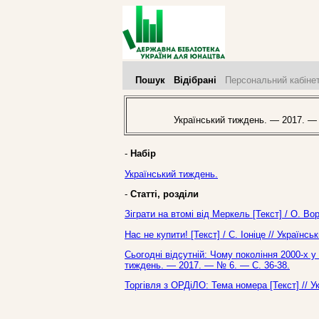
Пошук
Відібрані
Персональний кабіне
Український тиждень. — 2017. —
-
Набір
Український тиждень.
-
Статті, розділи
Зіграти на втомі від Меркель [Текст] / О. В
Нас не купити! [Текст] / С. Іоніце // Україн
Сьогодні відсутній: Чому покоління 2000-х у 
тиждень. — 2017. — № 6. — С. 36-38.
Торгівля з ОРДіЛО: Тема номера [Текст] // 