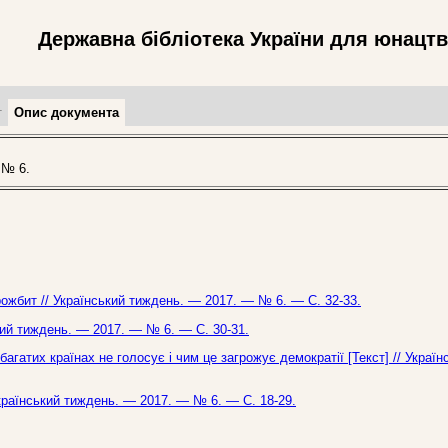
Державна бібліотека України для юнацт
т
Опис документа
 № 6.
орожбит // Український тиждень. — 2017. — № 6. — С. 32-33.
ський тиждень. — 2017. — № 6. — С. 30-31.
багатих країнах не голосує і чим це загрожує демократії [Текст] // Україн
Український тиждень. — 2017. — № 6. — С. 18-29.