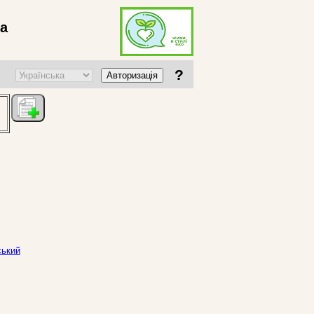
ва
?
Авторизація
ський