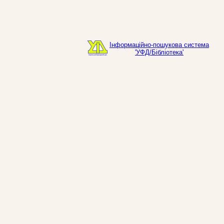
Інформаційно-пошукова система
'УФД/Бібліотека'