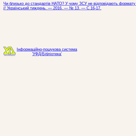
Чи близько до стандартів НАТО? У чому ЗСУ не відповідають формату П
// Український тиждень. — 2016. — № 13. — С.16-17.
Інформаційно-пошукова система
'УФД/Бібліотека'