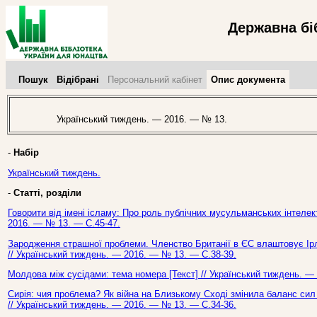
Державна бі
Пошук
Відібрані
Персональний кабінет
Опис документа
Український тиждень. — 2016. — № 13.
-
Набір
Український тиждень.
-
Статті, розділи
Говорити від імені ісламу: Про роль публічних мусульманських інтелект
2016. — № 13. — С.45-47.
Зародження страшної проблеми. Членство Британії в ЄС влаштовує Ірлан
// Український тиждень. — 2016. — № 13. — С.38-39.
Молдова між сусідами: тема номера [Текст] // Український тиждень. —
Сирія: чия проблема? Як війна на Близькому Сході змінила баланс сил н
// Український тиждень. — 2016. — № 13. — С.34-36.