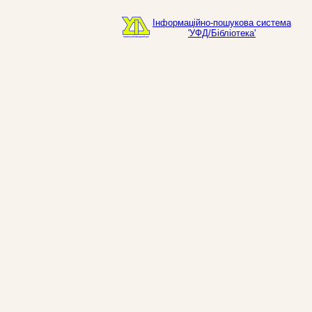
Інформаційно-пошукова система
'УФД/Бібліотека'