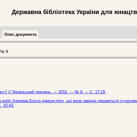
Державна бібліотека України для юнацт
т
Опис документа
 № 9.
кст] // Український тиждень. — 2016. — № 9. — С. 17-29.
а робіт Ієроніма Босха демонструє, що вони завжди лишаються сучасним
. 42-43.