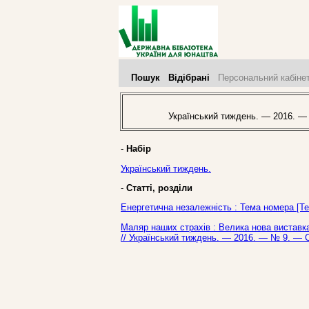
Пошук
Відібрані
Персональний кабіне
Український тиждень. — 2016. —
-
Набір
Український тиждень.
-
Статті, розділи
Енергетична незалежність : Тема номера [Те
Маляр наших страхів : Велика нова виставк
// Український тиждень. — 2016. — № 9. — С