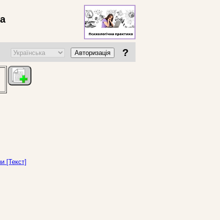
ва
?
Авторизація
и [Текст]