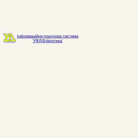
Інформаційно-пошукова система
'УФД/Бібліотека'