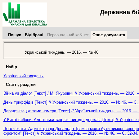
Державна бі
Пошук
Відібрані
Персональний кабінет
Опис документа
Український тиждень. — 2016. — № 46.
-
Набір
Український тиждень.
-
Статті, розділи
Війна vs діалог [Текст] / М. Якубович // Український тиждень. — 2016.
День триффідів [Текст] // Український тиждень. — 2016. — № 46. — С. 
Дерадянізація: тема номера [Текст] // Український тиждень. — 2016. —
У Китаї вибори: Але тільки такі, які вигодні державі [Текст] // Українс
Чого чекати: Адміністрація Дональда Трампа може бути чимось середн
фронтом" [Текст] // Український тиждень. — 2016. — № 46. — С. 32-34.