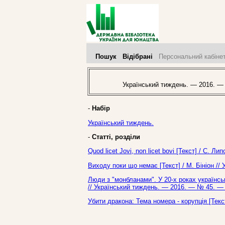
Пошук
Відібрані
Персональний кабіне
Український тиждень. — 2016. —
-
Набір
Український тиждень.
-
Статті, розділи
Quod licet Jovi, non licet bovi [Текст] / С. 
Виходу поки що немає [Текст] / М. Бініон //
Люди з "монбланами". У 20-х роках українськ
// Український тиждень. — 2016. — № 45. — 
Убити дракона: Тема номера - корупція [Текс