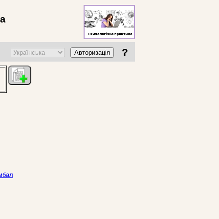
ва
?
Авторизація
имбал