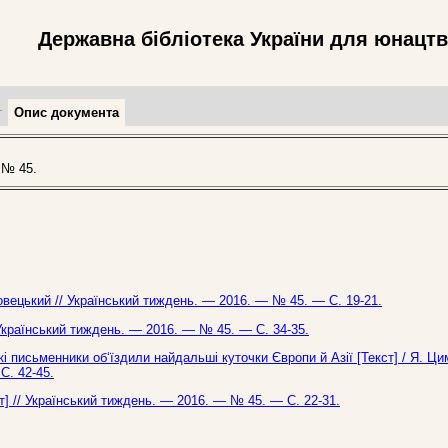
Державна бібліотека України для юнацт
т
Опис документа
 № 45.
Липовецький // Український тиждень. — 2016. — № 45. — С. 19-21.
 Український тиждень. — 2016. — № 45. — С. 34-35.
і письменники об‘їздили найдальші куточки Європи й Азії [Текст] / Я. Ц
С. 42-45.
т] // Український тиждень. — 2016. — № 45. — С. 22-31.