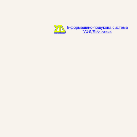
Інформаційно-пошукова система
'УФД/Бібліотека'