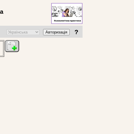
ва
?
Авторизація