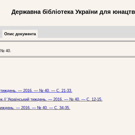
Державна бібліотека України для юнацт
т
Опис документа
 № 40.
й тиждень. — 2016. — № 40. — С. 21-33.
люк // Український тиждень. — 2016. — № 40. — С. 12-15.
й тиждень. — 2016. — № 40. — С. 34-35.