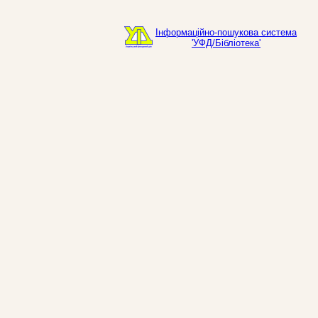
Інформаційно-пошукова система
'УФД/Бібліотека'