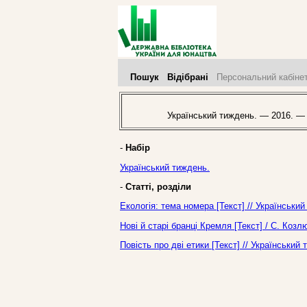
Пошук
Відібрані
Персональний кабіне
Український тиждень. — 2016. —
-
Набір
Український тиждень.
-
Статті, розділи
Екологія: тема номера [Текст] // Українськи
Нові й старі бранці Кремля [Текст] / С. Коз
Повість про дві етики [Текст] // Українськи