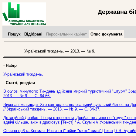
Державна бі
Пошук
Відібрані
Персональний кабінет
Опис документа
Український тиждень. — 2013. — № 9.
-
Набір
Український тиждень.
-
Статті, розділи
В облозі минулого: Тиждень здійснив мирний туристичний "штурм" Збар
2013. — № 9. — С. 64-66.
Викопані мільярди: Хто контролює нелегальний вугільний бізнес на Дон
// Український тиждень. — 2013. — № 9. — С. 34-37.
Дотаційний Донбас: Попри стереотипи, Донбас не лише не "годує" реш
вдвічі більше, аніж відраховує [Текст] / А. Скумін // Український тижд
Осяяна орбіта Кремля: Росія та її війни "м'якої сили" [Текст] / Я. Буга