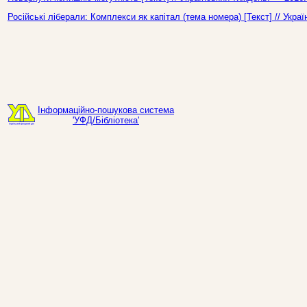
Російські ліберали: Комплекси як капітал (тема номера) [Текст] // Укр
Інформаційно-пошукова система
'УФД/Бібліотека'