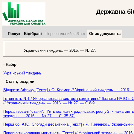
Державна бі
Пошук
Відібрані
Персональний кабінет
Опис документа
Український тиждень. — 2016. — № 27.
-
Набір
Український тиждень.
-
Статті, розділи
Відкрити Африку [Текст] / О. Крамар // Український тиждень. — 2016. 
Готовність №1? Як організована система колективної безпеки НАТО в Євр
// Український тиждень. — 2016. — № 27. — С.8-9.
Нереалізовані "стани". П‘ять колишніх радянських республік намагаються
тиждень. — 2016. — № 27. — С. 35-37.
Перші бої АТО. Спогади десантника [Текст] / Я. Тинченко // Українськ
Повернути колишню могутність [Текст] // Український тиждень. — 2016