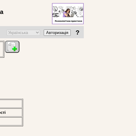
ва
?
Авторизація
стi