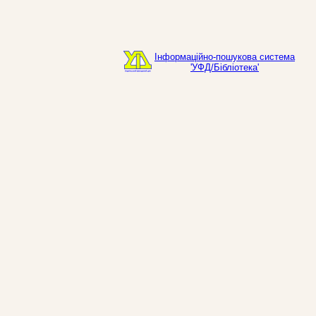
Інформаційно-пошукова система
'УФД/Бібліотека'