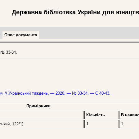
Державна бібліотека України для юнацт
т
Опис документа
№ 33-34.
ч // Український тиждень. — 2020. — № 33-34. — С 40-43.
Примірники
Кількість
В наявно
ський, 122/1)
1
1